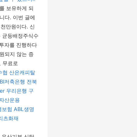
를 보유하게 되
니다. 이번 글에
1천만원이다. 신
는 균등배정주식수
주 투자를 진행하다
원되지 않는 증
료 무료로
수협
산은캐피탈
SBI저축은행
전북
er
우리은행
구
B자산운용
명보험
ABL생명
리츠화재
) 유산기부 신탁