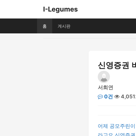
I-Legumes
홈
게시판
신영증권 
서희연
0건
4,05
어제 공모주린이
라고요 신영증권으