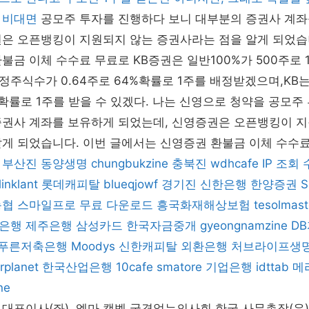
 비대면
공모주 투자를 진행하다 보니 대부분의 증권사 계좌
권은 오픈뱅킹이 지원되지 않는 증권사라는 점을 알게 되었습
불금 이체 수수료 무료로 KB증권은 일반100%가 500주로 
주식수가 0.64주로 64%확률로 1주를 배정받겠으며,KB
5%확률로 1주를 받을 수 있겠다. 나는 신영으로 청약을 공모
증권사 계좌를 보유하게 되었는데, 신영증권은 오픈뱅킹이 지
알게 되었습니다. 이번 글에서는 신영증권 환불금 이체 수수
부산진
동양생명
chungbukzine
충북진
wdhcafe
IP 조회
linklant
롯데캐피탈
blueqjowf
경기진
신한은행
한양증권
농협
스마일프로
무료 다운로드
흥국화재해상보험
tesolmast
은행
제주은행
삼성카드
한국자금중개
gyeongnamzine
D
푸른저축은행
Moodys
신한캐피탈
외환은행
처브라이프생
rplanet
한국산업은행
10cafe
smatore
기업은행
idttab
메
ne
대표이사(좌), 엠마 캠벨 국경없는의사회 한국 사무총장(우