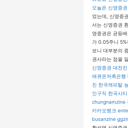
오늘은 신영증권
었는데, 신영증
서는 신영증권 환
영증권은 균등배정
가 0.05주니 
보니 대부분의 
권사라는 점을 
신영증권
대전진
애큐온저축은행
진
한국캐피탈
인구직
한국시티
chungnamzine
카카오뱅크
ente
busanzine
ggzi
황성엽 신영증권 