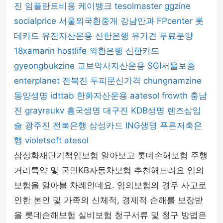
진
임플란트비용
케이뱅크
tesolmaster
ggzine
socialprice
서울외국환중개
강남안과
FPcenter
롯
데카드
유진자산운용
신한은행
유기견 무료분양
18xamarin
hostlife
외환은행
신한카드
gyeongbukzine
교보악사자산운용
SGI서울보증
enterplanet
전북진
두피문신가격
chungnamzine
동양생명
idttab
한화자산운용
aatesol
frowth
충남
진
grayraukv
흥국생명
대구진
KDB생명
렌즈삽입
술
광주진
전북은행
삼성카드
ING생명
푸른저축은
행
violetsoft
atesol
삼성화재단기책임보험 알아보고 롯데손해보험 주행
거리특약 및 국민KB자동차보험 추천해드려요 임의
보험을 알아볼 차례인데요. 임의보험의 경우 사고로
인한 본인 및 가족의 신체적, 경제적 손해를 보장받
을 롯데손해보험 실비보험 청구서류 및 청구 방법은