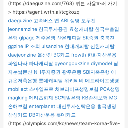
(https://daeguzine.com/763) 뤼튼 사용하러 가기
> https://agent.wrtn.ai/tcgkozq
daeguzine
고속버스 앱
ABL생명
모두진
jeonnamzine
한국투자증권
효성캐피탈
한국수출입
은행
glpage
제주은행
산은캐피탈
SK증권
충북진
ggzine
IP 조회
ulsanzine
현대캐피탈
신한캐피탈
daejeonzine
울산진
BC카드
frowth
한화자산운용
파일나라
하나캐피탈
gyeongbukzine
diymodel
남
자눈썹문신
NH투자증권
광주은행
SBI저축은행
애
큐온저축은행
롯데캐피탈
위키티비
메트라이프생명
mobilect
스마일프로
처브라이프생명보험
PCA생명
magking
메리츠화재
SC제일은행
KB손해보험
MG
손해보험
enterplanet
대신투자신탁운용
흥국생명
삼성카드
DB자산운용
롯데카드
(https://olympics.com/ko/news/team-korea-five-