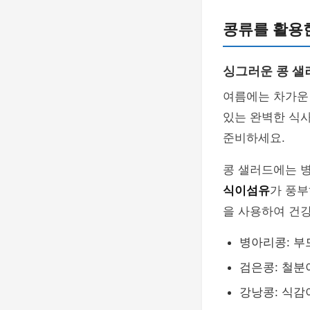
콩류를 활용
싱그러운 콩 샐
여름에는 차가운 
있는 완벽한 식
준비하세요.
콩 샐러드에는 병
식이섬유
가 풍부
을 사용하여 건강
병아리콩: 부
검은콩: 철분
강낭콩: 식감