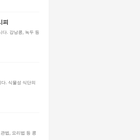
시피
다. 강낭콩, 녹두 등
다. 식물성 식단의
관법, 요리법 등 콩