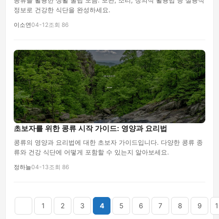
콩류를 활용한 생활 꿀팁 모음. 보관, 조리, 창의적 활용법 등 실용적
정보로 건강한 식단을 완성하세요.
이소연
04-12
조회 86
초보자를 위한 콩류 시작 가이드: 영양과 요리법
콩류의 영양과 요리법에 대한 초보자 가이드입니다. 다양한 콩류 종
류와 건강 식단에 어떻게 포함할 수 있는지 알아보세요.
정하늘
04-13
조회 86
음
맨끝
1
2
3
4
5
6
7
8
9
1