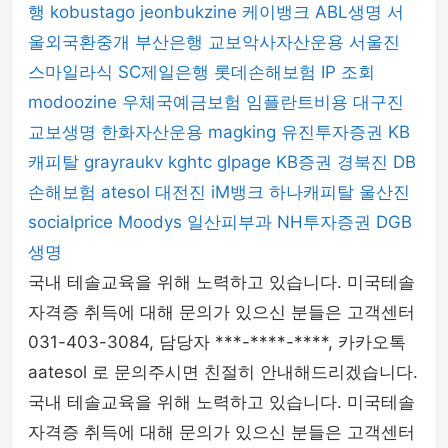
행
kobustago
jeonbukzine
케이뱅크
ABL생명
서
울외국환중개
부산은행
교보악사자산운용
서울진
스마일라식
SC제일은행
롯데손해보험
IP 조회
modoozine
우체국예금보험
임플란트비용
대구진
교보생명
한화자산운용
magking
유진투자증권
KB
캐피탈
grayraukv
kghtc
glpage
KB증권
경북진
DB
손해보험
atesol
대전진
iM뱅크
하나캐피탈
울산진
socialprice
Moodys
일산피부과
NH투자증권
DGB
생명
국내 테솔교육을 위해 노력하고 있습니다. 미국테솔
자격증 취득에 대해 문의가 있으신 분들은 고객센터
031-403-3084, 담당자 ***-****-****, 카카오톡
aatesol 로 문의주시면 친절히 안내해드리겠습니다.
국내 테솔교육을 위해 노력하고 있습니다. 미국테솔
자격증 취득에 대해 문의가 있으신 분들은 고객센터