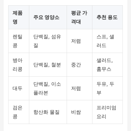
제품
평균 가
주요 영양소
추천 용도
명
격대
렌틸
단백질, 섬유
스프, 샐
저렴
콩
질
러드
병아
샐러드,
단백질, 철분
중간
리콩
훔무스
단백질, 이소
두유, 두
대두
저렴
플라본
부
검은
프리미엄
항산화 물질
비쌈
콩
요리