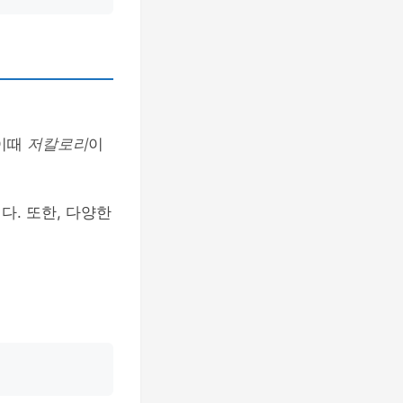
 이때
저칼로리
이
다. 또한, 다양한