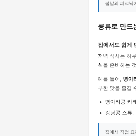
봄날의 피크닉에
콩류로 만드
집에서도 쉽게 
저녁 식사는 하
식
을 준비하는 
예를 들어,
병아
부한 맛을 즐길 
병아리콩 카레
강낭콩 스튜:
집에서 직접 요