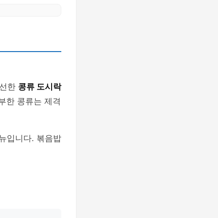
신선한
콩류 도시락
풍부한 콩류는 제격
뉴입니다. 볶음밥