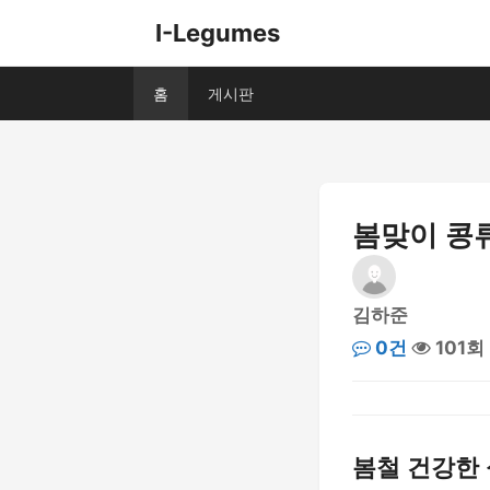
I-Legumes
홈
게시판
봄맞이 콩
김하준
0건
101회
봄철 건강한