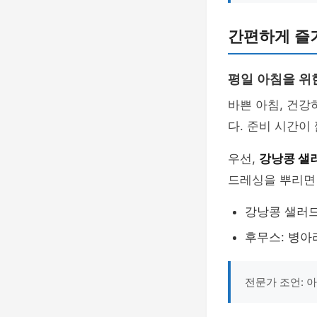
간편하게 즐
평일 아침을 위
바쁜 아침, 건
다. 준비 시간이
우선,
강낭콩 샐
드레싱을 뿌리면 
강낭콩 샐러드
후무스: 병아
전문가 조언: 