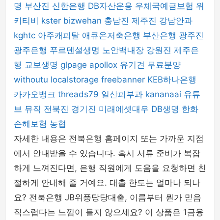
명
부산진
신한은행
DB자산운용
우체국예금보험
위
키티비
kster
bizwehan
충남진
제주진
강남안과
kghtc
아주캐피탈
애큐온저축은행
부산은행
광주진
광주은행
푸르덴셜생명
노안백내장
강원진
제주은
행
교보생명
glpage
apollox
유기견 무료분양
withoutu
localstorage
freebanner
KEB하나은행
카카오뱅크
threads79
일산피부과
kananaai
유튜
브 뮤직
전북진
경기진
미래에셋대우
DB생명
한화
손해보험
농협
자세한 내용은 전북은행 홈페이지 또는 가까운 지점
에서 안내받을 수 있습니다. 혹시 서류 준비가 복잡
하게 느껴진다면, 은행 직원에게 도움을 요청하면 친
절하게 안내해 줄 거예요. 대출 한도는 얼마나 되나
요? 전북은행 JB위풍당당대출, 이름부터 뭔가 믿음
직스럽다는 느낌이 들지 않으세요? 이 상품은 1금융