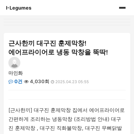
I-Legumes
홈
게시판
근사한끼 대구진 훈제막창!
에어프라이어로 냉동 막창을 뚝딱!
마인화
0건
4,030회
2025.04.23 05:55
[근사한끼] 대구진 훈제막창 집에서 에어프라이어로
간편하게 조리하는 냉동막창 (조리방법 안내) 대구
진 훈제막창 , 대구진 직화불막창, 대구진 무뼈닭발