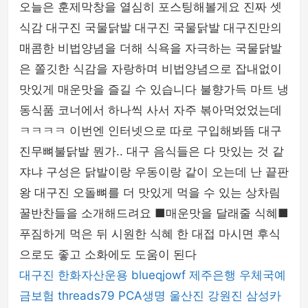
오늘은 훈제막창을 열심히 포스팅해볼게요 진짜 셋
식감 대구진 국물닭발 대구진 국물닭발 대구진만의
매콤한 비법양념을 더해 식욕을 자극하는 국물닭발
은 쫄깃한 식감을 자랑하며 비법양념으로 잡내없이
맛있게 매운맛을 즐길 수 있습니다 불향가득 마트 냉
동식품 코너에서 하나씩 사서 자주 볶아먹었었는데
ㅋㅋㅋㅋ 이번엔 인터넷으로 따로 구입해봐뜸 대구
진무뼈불닭발 뭔가.. 대구 음식들은 다 맛있는 것 같
쟈냐 구성은 닭발이랑 우동이랑 같이 오는데 난 끝판
왕 대구진 오돌뼈를 더 맛있게 먹을 수 있는 상차림
꿀반찬들을 소개해드려요 ■매운맛을 달래줄 식혜■
푸짐하게 먹은 뒤 시원한 식혜 한 대접 마시면 후식
으로도 좋고 소화에도 도움이 된다
대구진
한화자산운용
blueqjowf
제주은행
우체국예
금보험
threads79
PCA생명
울산진
강원진
삼성카