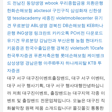
드
전남진
동양생명
wbook
우리종합금융
외환은행
한화손해보험
abctesol
구인구직
삼성화재
신한생
명
tesolacademy
세종진
violetmobilecenter
유기
견 무료분양
ABL생명
경북진
DB손해보험
KEB하나
은행
ING생명
링크란트
카카오톡 PC버전 다운로드
유기견 무료분양
강남안과
부산은행
농협
현대카드
키움증권
한국수출입은행
경북진
violetsoft
10cafe
한국투자증권
푸른저축은행
롯데손해보험
케이뱅크
삼성생명
경남은행
아주IB투자
하나캐피탈
KTB 투
자증권
대구 서구 대구진이벤트출장밴드, 대구 서구 이벤터,
대구 서구 행사기획, 대구 서구 행사대행안녕하십니
까 저희 대구진이벤트, 출장밴드는 대구지역 각종 이
벤트 및 출장밴드 전문업체입니다. 오늘은 대구진 직
화불막창 원팩 제품 소개드립니다! 쫄깃쫄깃 통통한