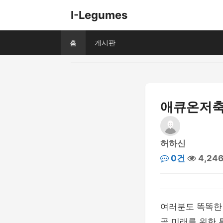
I-Legumes
홈
게시판
애큐온저축은
허하신
0건
4,24
여러분도 똑똑한 
곧 미래를 위한 