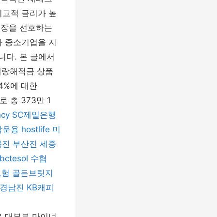
비교적 금리가 높
통장을 선호하는
 중소기업을 지
니다. 본 글에서
애랑해적금 상품
.4%에 대한
 총 373만 1
ncy
SC제일은행
탁운용
hostlife
미
북진
부산진
세종
bctesol
수협
보험
골든브릿지
경남진
KB캐피
 대부분 마이너