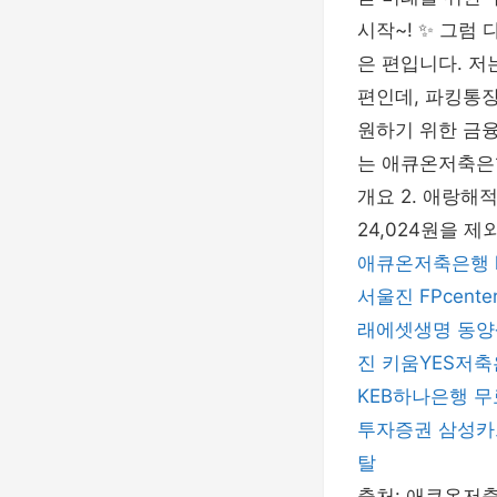
시작~! ✨ 그럼
은 편입니다. 저
편인데, 파킹통
원하기 위한 금융
는 애큐온저축은
개요 2. 애랑해적
24,024원을 제
애큐온저축은행
서울진
FPcente
래에셋생명
동양
진
키움YES저
KEB하나은행
무
투자증권
삼성카
탈
출처: 애큐온저