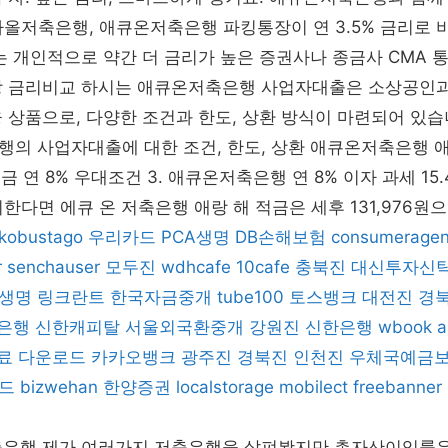
 다올저축은행, 애큐온저축은행 파킹통장이 연 3.5% 금리로 
는 개인적으로 약간 더 금리가 높은 증권사나 종금사 CMA 
장 금리비교 하시는 애큐온저축은행 사업자대출은 소상공인과
 상품으로, 다양한 조건과 한도, 상환 방식이 마련되어 있습
행의 사업자대출에 대한 조건, 한도, 상환 애큐온저축은행 
금 연 8% 우대조건 3. 애큐온저축은행 연 8% 이자 과세 15
외한다면 에큐 온 저축은행 애랑 해 적금은 세후 131,976원으로
kobustago
우리카드
PCA생명
DB손해보험
consumerage
r
senchauser
모두진
wdhcafe
10cafe
충북진
대신투자신
생명
링크란트
한국자금중개
tube100
토스뱅크
대전진
경
축은행
신한캐피탈
서울외국환중개
강원진
신한은행
wbook
a
료 다운로드
카카오뱅크
광주진
경북진
인천진
우체국예금
드
bizwehan
한양증권
localstorage
mobilect
freebanner
축은행 제가 여러가지 저축은행을 살펴봤지만 총자산이익률은