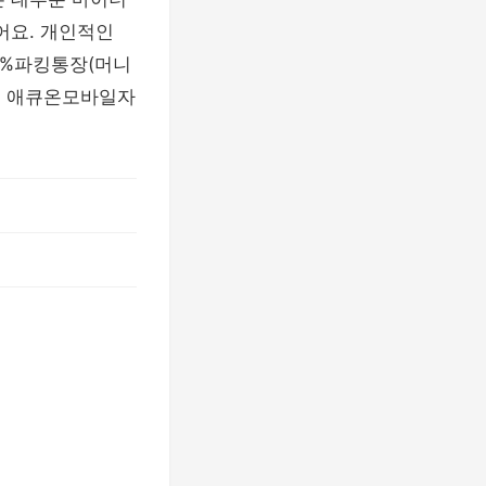
어요. 개인적인
4%파킹통장(머니
는 애큐온모바일자