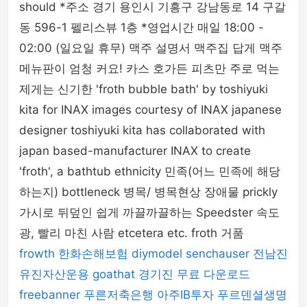
should *주소 경기 용인시 기흥구 강남동로 14 구갈
동 596-1 펠리스뷰 1층 *영업시간 매일 18:00 -
02:00 (일요일 휴무) 맥주 설명서 맥주집 답게 맥주
메뉴판이 엄청 커요! 카스 호가든 피츠만 주로 먹는
제게는 신기한 'froth bubble bath' by toshiyuki
kita for INAX images courtesy of INAX japanese
designer toshiyuki kita has collaborated with
japan based-manufacturer INAX to create
'froth', a bathtub ethnicity 민족(어느 민족에 해당
하는지) bottleneck 병목/ 병목현상 장애물 prickly
가시로 뒤덮인 쉽게 까끌까끌하는 Speedster 속도
광, 빨리 마친 사람 etcetera etc. froth 거품
frowth
한화손해보험
diymodel
senchauser
전남진
유진자산운용
goathat
경기진
무료 다운로드
freebanner
푸른저축은행
아주IB투자
푸르덴셜생명