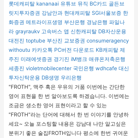
롯데캐피탈
kananaai
유튜브 뮤직
BC카드
골든브
릿지투자증권
강남안과
현대캐피탈
SGI서울보증
한
화증권
메트라이프생명
부산은행
경남은행
파일나
라
grayraukv
고속버스 앱
신한캐피탈
DB자산운용
대전진
toptube
부산진
교보증권
consumeragency
withoutu
카카오톡 PC버전 다운로드
KB캐피탈
제
주진
미래에셋증권
경기진
iM뱅크
애큐온저축은행
세종진
violetmobilecenter
국민은행
wdhcafe
대신
투자신탁운용
DB생명
우리은행
"FROTH", 맥주 혹은 우유의 거품 이번에는 간단한
영어 표현을 한 번 알아보도록 하겠습니다. 이번에는
조금은 생소한 영어 표현이라고 할 수 있는
"FROTH"라는 단어에 대해서 한 번 이야기를 안녕하
세요~ 오늘 포스팅할 내용은 강남대 나만 알고싶은
분위기 좋은 술집FROTH입니다 평소에 한번 귀여운