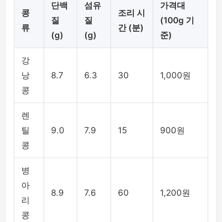
단백
섬유
가격대
콩
조리 시
질
질
(100g 기
류
간 (분)
(g)
(g)
준)
강
낭
8.7
6.3
30
1,000원
콩
렌
틸
9.0
7.9
15
900원
콩
병
아
8.9
7.6
60
1,200원
리
콩