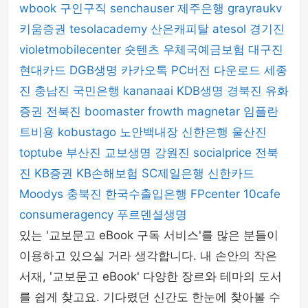
wbook
구인구직
senchauser
제주은행
grayraukv
키움증권
tesolacademy
산은캐피탈
atesol
경기진
violetmobilecenter
숏텐츠
우체국예금보험
대구진
현대카드
DGB생명
카카오톡 PC버전 다운로드
세종
진
충남진
국민은행
kananaai
KDB생명
경북진
유화
증권
전북진
boomaster
frowth
magnetar
임플란
트비용
kobustago
노안백내장
신한은행
울산진
toptube
부산진
교보생명
강원진
socialprice
전북
진
KB증권
KB손해보험
SC제일은행
신한카드
Moodys
충북진
한국수출입은행
FPcenter
10cafe
consumeragency
푸르덴셜생명
있는 '교보문고 eBook 구독 서비스'를 많은 분들이
이용하고 있으실 거라 생각합니다. 내 손안의 작은
서재, '교보문고 eBook' 다양한 장르와 테마의 도서
를 쉽게 찾고요. 기다렸던 신간도 한눈에 찾아볼 수